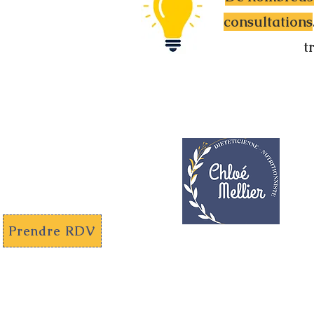
consultations
t
Prendre RDV
Diététicienne - Nutritionniste
Professionnelle de santé
N° RPPS : 10110512687
06.47.94.65.92