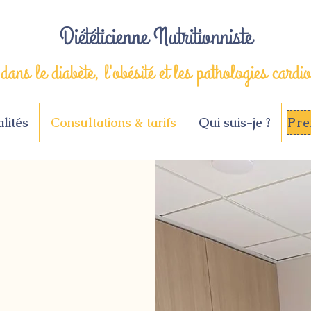
Diététicienne Nutritionniste
 dans le diabète, l'obésité et les pathologies cardi
lités
Consultations & tarifs
Qui suis-je ?
Pre
Pr