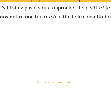
. N'hésitez pas à vous rapprocher de la vôtre ! J
ransmettre une facture à la fin de la consultatio
Du mardi au vendredi :
Maison de Santé
3 Rue de Chantelevent
49690 Coron