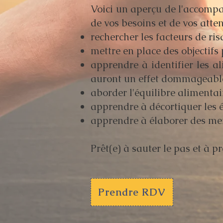
Voici un aperçu de l'accompa
de vos besoins et de vos atten
rechercher les facteurs de ri
mettre en place des objectifs 
apprendre à identifier les a
auront un effet dommageabl
aborder l'équilibre alimentai
apprendre à décortiquer les é
apprendre à élaborer des m
Prêt(e) à sauter le pas et à p
Prendre RDV