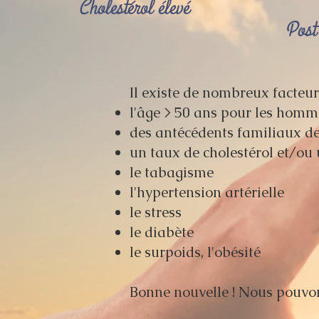
Cholestérol élevé
Post 
Il existe de nombreux facteur
l'âge > 50 ans pour les homm
des antécédents familiaux d
un taux de cholestérol et/ou 
le tabagisme
l'hypertension artérielle
le stress
le diabète
le surpoids, l'obésité
Bonne nouvelle ! Nous pouvons