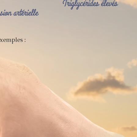
Triglycérides élevés
ion artérielle
exemples :