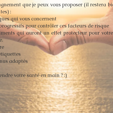
gnement que je peux vous proposer (il restera b
tes) :
sques qui vous concernent
progressifs pour contrôler ces facteurs de risque
liments qui auront un effet protecteur pour votre
e.
re
tiquettes
enus adaptés
rendre votre santé en main ? :)