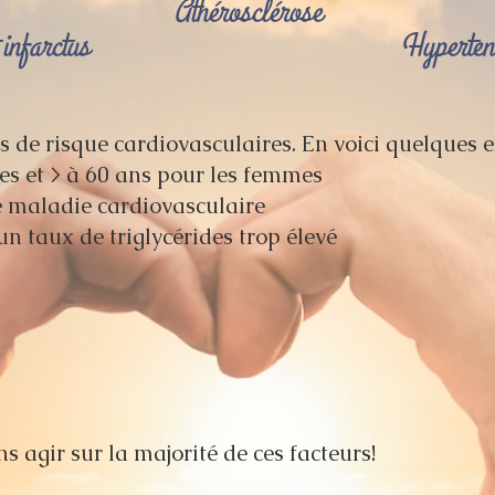
Athérosclérose
infarctus
Hypertens
s de risque cardiovasculaires. En voici quelques 
es et > à 60 ans pour les femmes
e maladie cardiovasculaire
un taux de triglycérides trop élevé
 agir sur la majorité de ces facteurs!