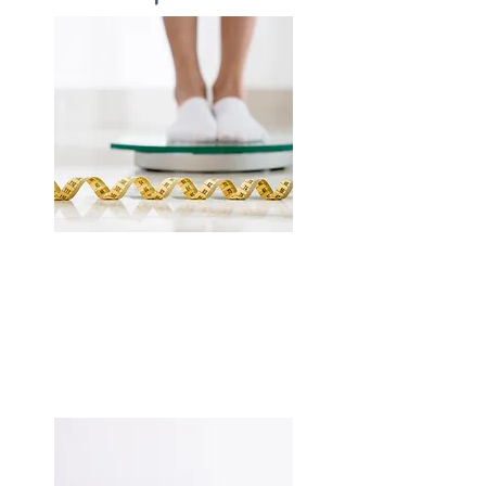
Surpoids,
Obésité
En savoir plus