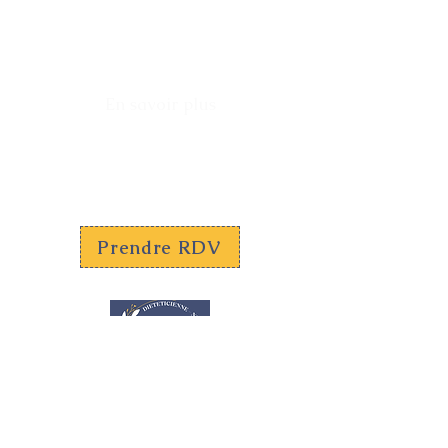
Alimentation et
travail posté
En savoir plus
Prendre RDV
Diététicienne - Nutritionniste
Professionnelle de santé
N° RPPS :
10110512687