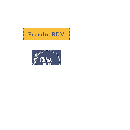
Prendre RDV
Diététicienne - Nutritionniste
Professionnelle de santé
N° RPPS :
10110512687
06.47.94.65.92
chloe.mellier@gmail.com